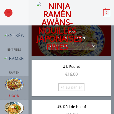
Passer
au
0
contenu
UDON
ACCUEIL
/
UDON
ENTRÉES
U1. Poulet
RAMEN
€
16,00
+1 au panier
UDON
U3. Rôti de boeuf