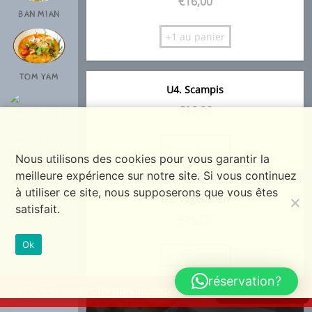
€
16,00
BAN MIAN
+1 au panier
TOM YAM
U4. Scampis
€
16,00
DESSERTS
+1 au panier
Nous utilisons des cookies pour vous garantir la
meilleure expérience sur notre site. Si vous continuez
à utiliser ce site, nous supposerons que vous êtes
U5. Végétarien
BOISSONS
satisfait.
€
15,00
Ok
+1 au panier
réservation?
nous sommes fermés maintenant
voir le menu